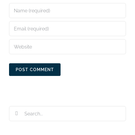
Search
for: