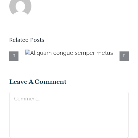
Related Posts
gue
Vivamu
us
magna t
Leave A Comment
Comment