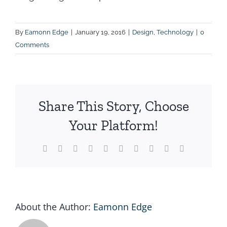
By
Eamonn Edge
|
January 19, 2016
|
Design
,
Technology
|
0
Comments
Share This Story, Choose
Your Platform!
Facebook
X
Reddit
LinkedIn
WhatsApp
Tumblr
Pinterest
Vk
Xing
Email
About the Author:
Eamonn Edge